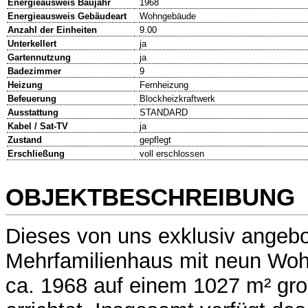
Energieausweis Baujahr
1968
Energieausweis Gebäudeart
Wohngebäude
Anzahl der Einheiten
9.00
Unterkellert
ja
Gartennutzung
ja
Badezimmer
9
Heizung
Fernheizung
Befeuerung
Blockheizkraftwerk
Ausstattung
STANDARD
Kabel / Sat-TV
ja
Zustand
gepflegt
Erschließung
voll erschlossen
OBJEKTBESCHREIBUNG
Dieses von uns exklusiv angebo
Mehrfamilienhaus mit neun Woh
ca. 1968 auf einem 1027 m² gr