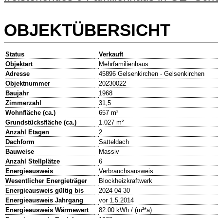
OBJEKTÜBERSICHT
Status
Verkauft
Objektart
Mehrfamilienhaus
Adresse
45896 Gelsenkirchen - Gelsenkirchen
Objektnummer
20230022
Baujahr
1968
Zimmerzahl
31,5
Wohnfläche (ca.)
657 m²
Grundstücksfläche (ca.)
1.027 m²
Anzahl Etagen
2
Dachform
Satteldach
Bauweise
Massiv
Anzahl Stellplätze
6
Energieausweis
Verbrauchsausweis
Wesentlicher Energieträger
Blockheizkraftwerk
Energieausweis gültig bis
2024-04-30
Energieausweis Jahrgang
vor 1.5.2014
Energieausweis Wärmewert
82.00 kWh / (m²*a)