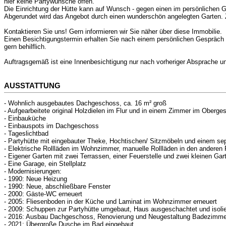
hier keine Partywünsche offen.
Die Einrichtung der Hütte kann auf Wunsch - gegen einen im persönlichen
Abgerundet wird das Angebot durch einen wunderschön angelegten Garten. Zw
Kontaktieren Sie uns! Gern informieren wir Sie näher über diese Immobilie.
Einen Besichtigungstermin erhalten Sie nach einem persönlichen Gespräch b
gern behilflich.
Auftragsgemäß ist eine Innenbesichtigung nur nach vorheriger Absprache un
AUSSTATTUNG
- Wohnlich ausgebautes Dachgeschoss, ca. 16 m² groß
- Aufgearbeitete original Holzdielen im Flur und in einem Zimmer im Oberg
- Einbauküche
- Einbauspots im Dachgeschoss
- Tageslichtbad
- Partyhütte mit eingebauter Theke, Hochtischen/ Sitzmöbeln und einem s
- Elektrische Rollläden im Wohnzimmer, manuelle Rollläden in den andere
- Eigener Garten mit zwei Terrassen, einer Feuerstelle und zwei kleinen Gar
- Eine Garage, ein Stellplatz
- Modernisierungen:
- 1990: Neue Heizung
- 1990: Neue, abschließbare Fenster
- 2000: Gäste-WC erneuert
- 2005: Fliesenboden in der Küche und Laminat im Wohnzimmer erneuert
- 2009: Schuppen zur Partyhütte umgebaut, Haus ausgeschachtet und isoliert
- 2016: Ausbau Dachgeschoss, Renovierung und Neugestaltung Badezimm
- 2021: Übergroße Dusche im Bad eingebaut