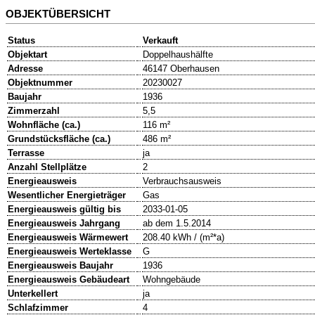
OBJEKTÜBERSICHT
Status
Verkauft
Objektart
Doppelhaushälfte
Adresse
46147 Oberhausen
Objektnummer
20230027
Baujahr
1936
Zimmerzahl
5,5
Wohnfläche (ca.)
116 m²
Grundstücksfläche (ca.)
486 m²
Terrasse
ja
Anzahl Stellplätze
2
Energieausweis
Verbrauchsausweis
Wesentlicher Energieträger
Gas
Energieausweis gültig bis
2033-01-05
Energieausweis Jahrgang
ab dem 1.5.2014
Energieausweis Wärmewert
208.40 kWh / (m²*a)
Energieausweis Werteklasse
G
Energieausweis Baujahr
1936
Energieausweis Gebäudeart
Wohngebäude
Unterkellert
ja
Schlafzimmer
4