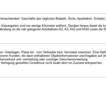
chmachtendorf. Geschäfte des täglichen Bedarfs, Ärzte, Apotheken, Schulen u
aisergarten sind nur wenige Kilometer entfernt. Darüber hinaus bietet die k
sanbindung an die nah gelegenen Autobahnen A2, A3, A42 und A516 sowie die
en, Unterlagen, Pläne etc. vom Verkäufer bzw. Vermieter stammen. Eine Haftun
nseren Kunden, die darin enthaltenen Objektinformationen und Angaben auf ihre
schenverkauf und -vermietung oder sonstiger Zwischenverwertung.
r Verfügung gestellten Grundrisse nicht exakt dem Ist-Zustand entsprechen.