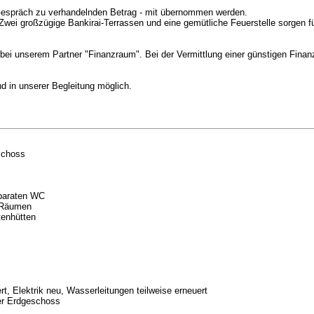
 Gespräch zu verhandelnden Betrag - mit übernommen werden.
ei großzügige Bankirai-Terrassen und eine gemütliche Feuerstelle sorgen fü
ei unserem Partner "Finanzraum". Bei der Vermittlung einer günstigen Finan
d in unserer Begleitung möglich.
eschoss
eparaten WC
n Räumen
tenhütten
, Elektrik neu, Wasserleitungen teilweise erneuert
er Erdgeschoss