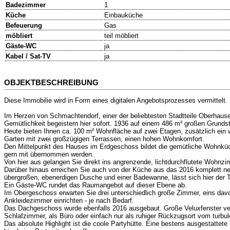
Badezimmer
1
Küche
Einbauküche
Befeuerung
Gas
möbliert
teil möbliert
Gäste-WC
ja
Kabel / Sat-TV
ja
OBJEKTBESCHREIBUNG
Diese Immobilie wird in Form eines digitalen Angebotsprozesses vermittelt.
Im Herzen von Schmachtendorf, einer der beliebtesten Stadtteile Oberhause
Gemütlichkeit begeistern hier sofort. 1936 auf einem 486 m² großen Grunds
Heute bieten Ihnen ca. 100 m² Wohnfläche auf zwei Etagen, zusätzlich ein
Garten mit zwei großzügigen Terrassen, einen hohen Wohnkomfort.
Den Mittelpunkt des Hauses im Erdgeschoss bildet die gemütliche Wohnküche
gern mit übernommen werden.
Von hier aus gelangen Sie direkt ins angrenzende, lichtdurchflutete Wohnzi
Darüber hinaus erreichen Sie auch von der Küche aus das 2016 komplett ne
übergroßen, ebenerdigen Dusche und einer Badewanne, lässt sich hier der 
Ein Gäste-WC rundet das Raumangebot auf dieser Ebene ab.
Im Obergeschoss erwarten Sie drei unterschiedlich große Zimmer, eins da
Ankleidezimmer einrichten - je nach Bedarf.
Das Dachgeschoss wurde ebenfalls 2016 ausgebaut. Große Veluxfenster verwa
Schlafzimmer, als Büro oder einfach nur als ruhiger Rückzugsort vom turbul
Das absolute Highlight ist die coole Partyhütte. Eine bestens ausgestattet