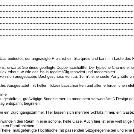
 Das bedeutet, der angezeigte Preis ist ein Startpreis und kann im Laufe des
ns, erwartet Sie diese gepflegte Doppelhaushälfte. Der typische Charme eine
tück erbaut, wurde das Haus regelmäßig renoviert und modernisiert.
 wohnlich ausgebautes Dachgeschoss von ca. 16 m², eine coole Partyhütte u
. Ausgestattet mit hellen Holzeinbauschränken und allen erforderlichen ele
mmer.
u gestaltete, großzügige Badezimmer. In modernem schwarz/weiß-Design geha
Tag entspannt beginnen.
von ein Durchgangszimmer. Hier lassen sich mehrere Schlafzimmer, ein Gäste
ndeln den Raum in eine schöne, helle Oase. Auch hier ist eine vielfältige 
enten Familienleben.
e Theke, maßgefertigte Hochtische mit passenden Sitzgelegenheiten und eine kl