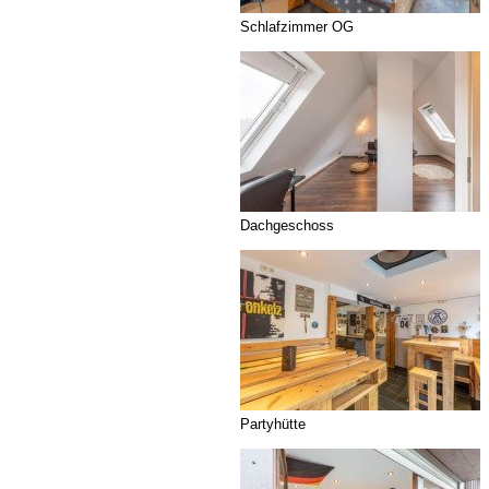
Schlafzimmer OG
Dachgeschoss
Partyhütte