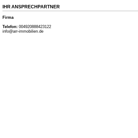
IHR ANSPRECHPARTNER
Firma
Telefon:
004920888423122
info@arr-immobilien.de