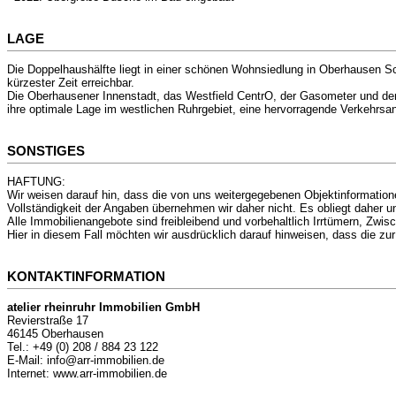
LAGE
Die Doppelhaushälfte liegt in einer schönen Wohnsiedlung in Oberhausen S
kürzester Zeit erreichbar.
Die Oberhausener Innenstadt, das Westfield CentrO, der Gasometer und der K
ihre optimale Lage im westlichen Ruhrgebiet, eine hervorragende Verkehr
SONSTIGES
HAFTUNG:
Wir weisen darauf hin, dass die von uns weitergegebenen Objektinformation
Vollständigkeit der Angaben übernehmen wir daher nicht. Es obliegt daher u
Alle Immobilienangebote sind freibleibend und vorbehaltlich Irrtümern, Zwi
Hier in diesem Fall möchten wir ausdrücklich darauf hinweisen, dass die zu
KONTAKTINFORMATION
atelier rheinruhr Immobilien GmbH
Revierstraße 17
46145 Oberhausen
Tel.: +49 (0) 208 / 884 23 122
E-Mail: info@arr-immobilien.de
Internet: www.arr-immobilien.de