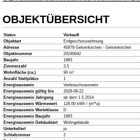
OBJEKTÜBERSICHT
Status
Verkauft
Objektart
Erdgeschosswohnung
Adresse
45879 Gelsenkirchen - Gelsenkirchen
Objektnummer
20240042
Baujahr
1983
Zimmerzahl
3,5
Wohnfläche (ca.)
90 m²
Anzahl Stellplätze
1
Energieausweis
Verbrauchsausweis
Energieausweis gültig bis
2028-08-22
Energieausweis Jahrgang
ab dem 1.5.2014
Energieausweis Wärmewert
128.00 kWh / (m²*a)
Energieausweis Werteklasse
D
Energieausweis Baujahr
1983
Energieausweis Gebäudeart
Wohngebäude
Unterkellert
ja
Schlafzimmer
2