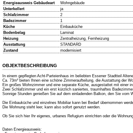
Energieausweis Gebäudeart
Wohngebäude
Unterkellert
ja
Schlafzimmer
2
Badezimmer
1
Küche
Einbauküche
Bodenbelag
Laminat
Heizung
Zentralheizung, Fernheizung
Ausstattung
STANDARD
Zustand
modernisiert
OBJEKTBESCHREIBUNG
In einem gepflegten Acht-Parteienhaus im beliebten Essener Stadtteil Alte
Ca. 73m² bieten Ihnen eine schöne Zimmeraufteilung, die Austattung der 
Ein großes Wohnzimmer und eine separate Küche, ausgestattet mit einer i
Zwei Schlafzimmer und ein erst kürzlich saniertes, traumhaftes Badezimm
Sonnige Stunden genießen Sie auf dem einladenden Balkon, den Sie vom 
Die Einbauküche und einzelnes Mobiliar kann bei Bedarf übernommen werd
Die Wohnung steht leer, kann also sofort genutzt werden.
Ob Sie sich hier Ihr eigenes, urbanes Refugium einrichten oder die Wohnung 
Daten Energieausweis: