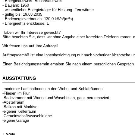
- Energieausweis: Bedarfsausweis
- Baujahr: 1960
- wesentlicher Energieträger für Heizung: Fernwärme
- gültig bis: 19.03.2035
- Endenergieverbrauch: 130,0 kWh/(m²a)
- Energieeffizienzklasse: E
Haben wir Ihr Interesse geweckt?
Bitte beachten Sie, dass wir ohne Angabe einer korrekten Telefonnummer 
Wir freuen uns auf Ihre Anfrage!
Auftragsgemäß ist eine Innenbesichtigung nur nach vorheriger Absprache un
Einen Besichtigungstermin erhalten Sie nach einem persönlichen Gespräch 
AUSSTATTUNG
-moderner Laminatboden in den Wohn- und Schlafräumen
-Fliesen im Flur
-Badezimmer mit Wanne und Waschtisch, ganz neu renoviert
-Abstellraum
-Balkon mit Markise
-eigener Kellerraum
-Gemeinschaftswaschküche
-eigene Garage
LAGE