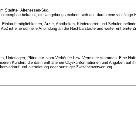
im Stadtteil Altenessen-Süd.
ohlebergbau bekannt, die Umgebung zeichnet sich aus durch eine vielfältige 
. Einkaufsmöglichkeiten, Ärzte, Apotheken, Kindergärten und Schulen befinde
52 ist eine schnelle Anbindung an die Nachbarstädte und weiter entfernte Zie
en, Unterlagen, Pläne etc. vom Verkäufer bzw. Vermieter stammen. Eine Haftun
nseren Kunden, die darin enthaltenen Objektinformationen und Angaben auf ihre
schenverkauf und -vermietung oder sonstiger Zwischenverwertung.