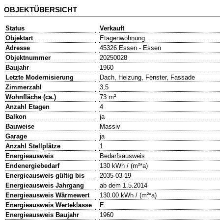
OBJEKTÜBERSICHT
Status
Verkauft
Objektart
Etagenwohnung
Adresse
45326 Essen - Essen
Objektnummer
20250028
Baujahr
1960
Letzte Modernisierung
Dach, Heizung, Fenster, Fassade
Zimmerzahl
3,5
Wohnfläche (ca.)
73 m²
Anzahl Etagen
4
Balkon
ja
Bauweise
Massiv
Garage
ja
Anzahl Stellplätze
1
Energieausweis
Bedarfsausweis
Endenergiebedarf
130 kWh / (m²*a)
Energieausweis gültig bis
2035-03-19
Energieausweis Jahrgang
ab dem 1.5.2014
Energieausweis Wärmewert
130.00 kWh / (m²*a)
Energieausweis Werteklasse
E
Energieausweis Baujahr
1960