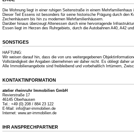
Die Wohnung liegt in einer ruhigen Seitenstraße in einem Mehrfamilienhaus 
Dieser Teil Essens ist besonders für seine historische Prägung durch den K
Zechenhäusern bis hin zu modernen Mehrfamilienhäusern.
Darüber hinaus überzeugt Altenessen durch eine hervorragende Infrastruktur
Essen liegt im Herzen des Ruhrgebiets, durch die Autobahnen A40, A42 und A
SONSTIGES
HAFTUNG:
Wir weisen darauf hin, dass die von uns weitergegebenen Objektinformation
Vollständigkeit der Angaben übernehmen wir daher nicht. Es obliegt daher u
Alle Immobilienangebote sind freibleibend und vorbehaltlich Irrtümern, Zwi
KONTAKTINFORMATION
atelier rheinruhr Immobilien GmbH
Revierstraße 17
46145 Oberhausen
Tel.: +49 (0) 208 / 884 23 122
E-Mail: info@arr-immobilien.de
Internet: www.arr-immobilien.de
IHR ANSPRECHPARTNER