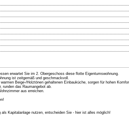
nessen erwartet Sie im 2. Obergeschoss diese flotte Eigentumswohnung.
Wohnung ist zeitgemäß und geschmackvoll.
n warmen Beige-/Holztönen gehaltenen Einbauküche, sorgen für hohen Komfor
er, runden das Raumangebot ab.
Wohnzimmer aus erreichen.
en!
als Kapitalanlage nutzen, entscheiden Sie - hier ist alles möglich!