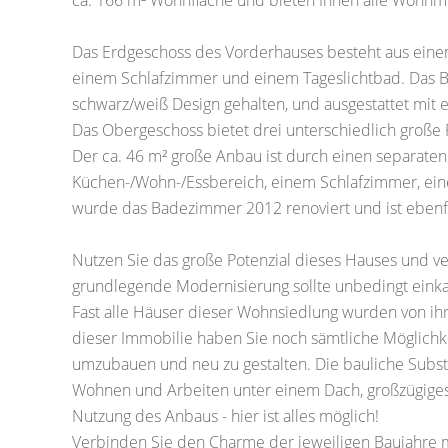
ca. 166 m² Wohnfläche und bieten Ihnen alle Wohnmö
Das Erdgeschoss des Vorderhauses besteht aus ein
einem Schlafzimmer und einem Tageslichtbad. Das B
schwarz/weiß Design gehalten, und ausgestattet mit 
Das Obergeschoss bietet drei unterschiedlich groß
Der ca. 46 m² große Anbau ist durch einen separaten
Küchen-/Wohn-/Essbereich, einem Schlafzimmer, ein
wurde das Badezimmer 2012 renoviert und ist ebenfa
Nutzen Sie das große Potenzial dieses Hauses und ver
grundlegende Modernisierung sollte unbedingt einka
Fast alle Häuser dieser Wohnsiedlung wurden von ih
dieser Immobilie haben Sie noch sämtliche Möglich
umzubauen und neu zu gestalten. Die bauliche Substa
Wohnen und Arbeiten unter einem Dach, großzügige
Nutzung des Anbaus - hier ist alles möglich!
Verbinden Sie den Charme der jeweiligen Baujahre mi