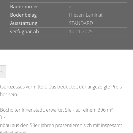
Badezimmer
2
Bodenbelag
Fliesen, Laminat
Ausstattung
STANDARD
verfügbar ab
10.11.2025
es
sprozesses vermittelt. Das bedeutet, der angezeigte Preis
her sein.
 Bocholter Innenstadt, erwartet Sie - auf einem 396 m²
te.
nbau aus den 50er Jahren präsentieren sich mit insgesamt