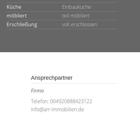
Küche
Einbauküche
möbliert
teil möbliert
Erschließung
voll erschlossen
Ansprechpartner
Firma
Telefon: 004920888423122
info@arr-immobilien.de