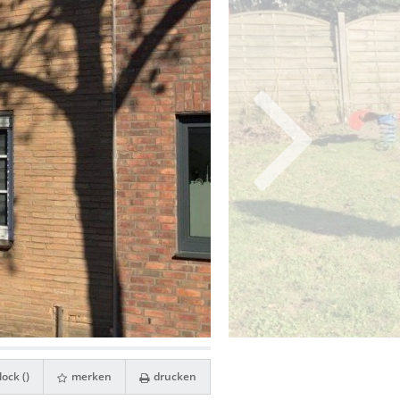
ock (
)
merken
drucken