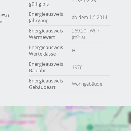
2033-02-25
gültig bis
Energieausweis
m²*a)
ab dem 1.5.2014
Jahrgang
arf
Energieausweis
269.20 kWh /
Wärmewert
(m²*a)
Energieausweis
H
Werteklasse
Energieausweis
1976
Baujahr
Energieausweis
Wohngebäude
Gebäudeart