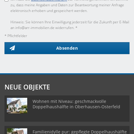
zu, dass meine Angaben und Daten zur Beantwortung meiner Anfrage
elektronisch erhoben und gespeichert werden.
Hinweis: Sie können Ihre Einwilligung jederzeit für die Zukunft per E-Mail
an info@arr-immobilien.de widerrufen. *
* Pflichtfelder
Absenden
NEUE OBJEKTE
Wohnen mit Niveau: geschmackvolle
Doppelhaushälfte in Oberhausen-Osterfeld
Familienidylle pur: gepflegte Doppelhaushälfte