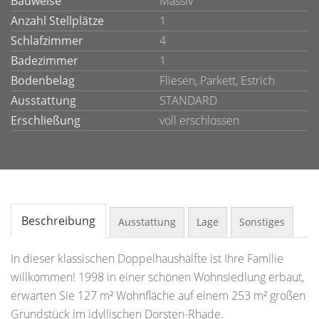
Bauweise
Massiv
Anzahl Stellplätze
1
Schlafzimmer
4
Badezimmer
1
Bodenbelag
Fliesen, Parkett, Estrich
Ausstattung
STANDARD
Erschließung
voll erschlossen
Beschreibung
Ausstattung
Lage
Sonstiges
In dieser klassischen Doppelhaushälfte ist Ihre Familie
willkommen! 1998 in einer schönen Wohnsiedlung erbaut,
erwarten Sie 127 m² Wohnfläche auf einem 253 m² großen
Grundstück im idyllischen Dorsten-Rhade.