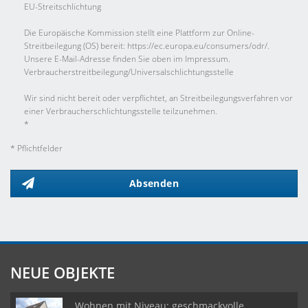
EU-Streitschlichtung
Die Europäische Kommission stellt eine Plattform zur Online-
Streitbeilegung (OS) bereit: https://ec.europa.eu/consumers/odr/.
Unsere E-Mail-Adresse finden Sie oben im Impressum.
Verbraucher­streit­beilegung/Universal­schlichtungs­stelle
Wir sind nicht bereit oder verpflichtet, an Streitbeilegungsverfahren vor
einer Verbraucherschlichtungsstelle teilzunehmen.
*
* Pflichtfelder
Absenden
NEUE OBJEKTE
Wohnen mit Niveau: geschmackvolle