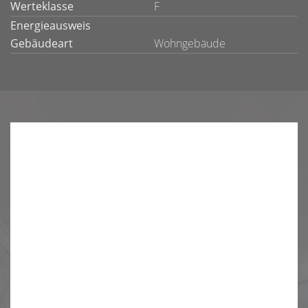
Werteklasse
F
Energieausweis
Gebäudeart
Wohngebäude