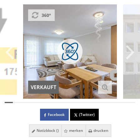
360°
VERKAUFT
Facebook
(Twitter)
Notizblock (
)
merken
drucken