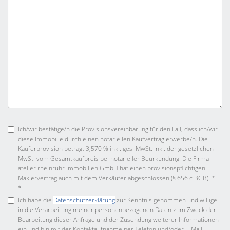
Ich/wir bestätige/n die Provisionsvereinbarung für den Fall, dass ich/wir
diese Immobilie durch einen notariellen Kaufvertrag erwerbe/n. Die
Käuferprovision beträgt 3,570 % inkl. ges. MwSt. inkl. der gesetzlichen
MwSt. vom Gesamtkaufpreis bei notarieller Beurkundung. Die Firma
atelier rheinruhr Immobilien GmbH hat einen provisionspflichtigen
Maklervertrag auch mit dem Verkäufer abgeschlossen (§ 656 c BGB). *
*
Ich habe die
Datenschutzerklärung
zur Kenntnis genommen und willige
in die Verarbeitung meiner personenbezogenen Daten zum Zweck der
Bearbeitung dieser Anfrage und der Zusendung weiterer Informationen
ein und bin mit der Kontaktaufnahme per Telefon und/oder E-Mail