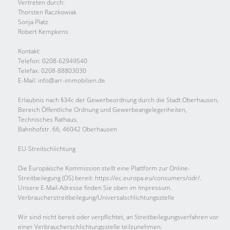
Vertreten durch:
Thorsten Raczkowiak
Sonja Platz
Robert Kempkens
Kontakt:
Telefon: 0208-62949540
Telefax: 0208-88803030
E-Mail: info@arr-immobilien.de
Erlaubnis nach §34c der Gewerbeordnung durch die Stadt Oberhausen,
Bereich Öffentliche Ordnung und Gewerbeangelegenheiten,
Technisches Rathaus,
Bahnhofstr. 66, 46042 Oberhausen
EU-Streitschlichtung
Die Europäische Kommission stellt eine Plattform zur Online-
Streitbeilegung (OS) bereit: https://ec.europa.eu/consumers/odr/.
Unsere E-Mail-Adresse finden Sie oben im Impressum.
Verbraucher­streit­beilegung/Universal­schlichtungs­stelle
Wir sind nicht bereit oder verpflichtet, an Streitbeilegungsverfahren vor
einer Verbraucherschlichtungsstelle teilzunehmen.