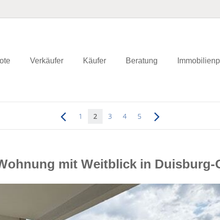
ote
Verkäufer
Käufer
Beratung
Immobilienp
1
2
3
4
5
i-Wohnung mit Weitblick in Duisbur