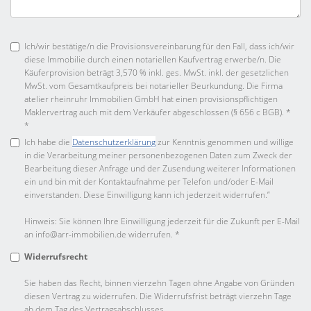
Ich/wir bestätige/n die Provisionsvereinbarung für den Fall, dass ich/wir
diese Immobilie durch einen notariellen Kaufvertrag erwerbe/n. Die
Käuferprovision beträgt 3,570 % inkl. ges. MwSt. inkl. der gesetzlichen
MwSt. vom Gesamtkaufpreis bei notarieller Beurkundung. Die Firma
atelier rheinruhr Immobilien GmbH hat einen provisionspflichtigen
Maklervertrag auch mit dem Verkäufer abgeschlossen (§ 656 c BGB). *
*
Ich habe die
Datenschutzerklärung
zur Kenntnis genommen und willige
in die Verarbeitung meiner personenbezogenen Daten zum Zweck der
Bearbeitung dieser Anfrage und der Zusendung weiterer Informationen
ein und bin mit der Kontaktaufnahme per Telefon und/oder E-Mail
einverstanden. Diese Einwilligung kann ich jederzeit widerrufen.”
Hinweis: Sie können Ihre Einwilligung jederzeit für die Zukunft per E-Mail
an info@arr-immobilien.de widerrufen. *
Widerrufsrecht
Sie haben das Recht, binnen vierzehn Tagen ohne Angabe von Gründen
diesen Vertrag zu widerrufen. Die Widerrufsfrist beträgt vierzehn Tage
ab dem Tag des Vertragsabschlusses.