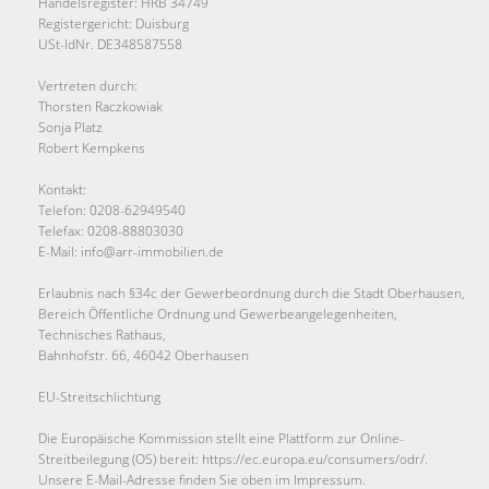
Handelsregister: HRB 34749
Registergericht: Duisburg
USt-IdNr. DE348587558
Vertreten durch:
Thorsten Raczkowiak
Sonja Platz
Robert Kempkens
Kontakt:
Telefon: 0208-62949540
Telefax: 0208-88803030
E-Mail: info@arr-immobilien.de
Erlaubnis nach §34c der Gewerbeordnung durch die Stadt Oberhausen,
Bereich Öffentliche Ordnung und Gewerbeangelegenheiten,
Technisches Rathaus,
Bahnhofstr. 66, 46042 Oberhausen
EU-Streitschlichtung
Die Europäische Kommission stellt eine Plattform zur Online-
Streitbeilegung (OS) bereit: https://ec.europa.eu/consumers/odr/.
Unsere E-Mail-Adresse finden Sie oben im Impressum.