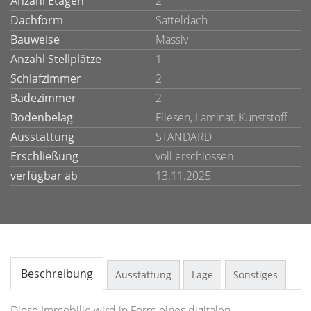
Anzahl Etagen
2
Dachform
Satteldach
Bauweise
Massiv
Anzahl Stellplätze
1
Schlafzimmer
2
Badezimmer
2
Bodenbelag
Fliesen, Laminat, Kunststoff
Ausstattung
STANDARD
Erschließung
voll erschlossen
verfügbar ab
13.11.2025
Beschreibung
Ausstattung
Lage
Sonstiges
Diese Immobilie wird in Form eines digitalen