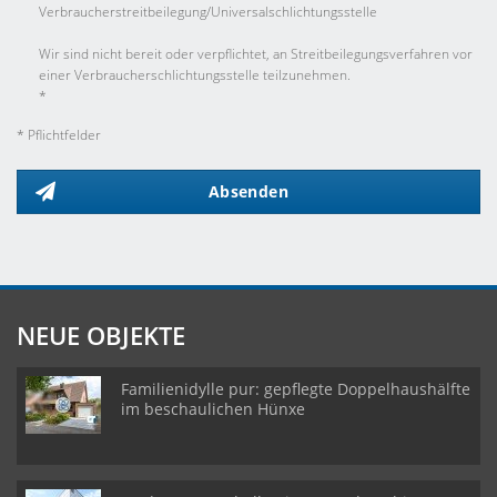
Verbraucher­streit­beilegung/Universal­schlichtungs­stelle
Wir sind nicht bereit oder verpflichtet, an Streitbeilegungsverfahren vor
einer Verbraucherschlichtungsstelle teilzunehmen.
*
* Pflichtfelder
Absenden
NEUE OBJEKTE
Familienidylle pur: gepflegte Doppelhaushälfte
im beschaulichen Hünxe