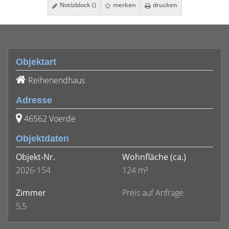
Notizblock (
)
merken
drucken
Objektart
Reihenendhaus
Adresse
46562 Voerde
Objektdaten
Objekt-Nr.
Wohnfläche
(ca.)
2026-154
124 m²
Zimmer
Preis auf Anfrage
5,5