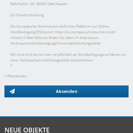
Bahnhofstr. 66, 46042 Oberhausen
EU-Streitschlichtung
Die Europäische Kommission stellt eine Plattform zur Online-
Streitbeilegung (OS) bereit: https://ec.europa.eu/consumers/odr/.
Unsere E-Mail-Adresse finden Sie oben im Impressum.
Verbraucher­streit­beilegung/Universal­schlichtungs­stelle
Wir sind nicht bereit oder verpflichtet, an Streitbeilegungsverfahren vor
einer Verbraucherschlichtungsstelle teilzunehmen.
*
* Pflichtfelder
Absenden
NEUE OBJEKTE