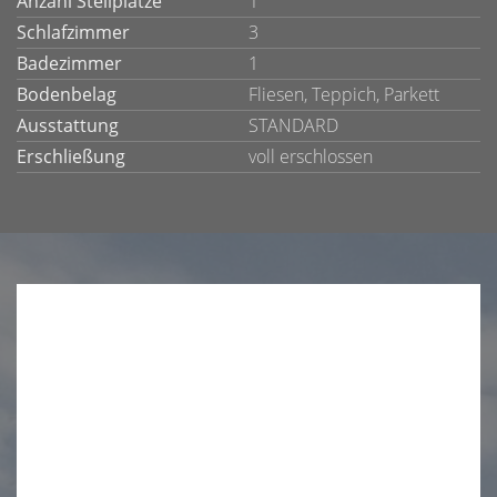
Anzahl Stellplätze
1
Schlafzimmer
3
Badezimmer
1
Bodenbelag
Fliesen, Teppich, Parkett
Ausstattung
STANDARD
Erschließung
voll erschlossen