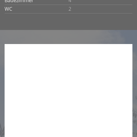
Badezimmer
4
WC
2