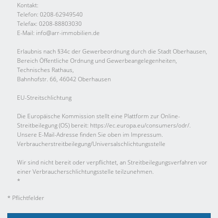
Kontakt:
Telefon: 0208-62949540
Telefax: 0208-88803030
E-Mail: info@arr-immobilien.de
Erlaubnis nach §34c der Gewerbeordnung durch die Stadt Oberhausen,
Bereich Öffentliche Ordnung und Gewerbeangelegenheiten,
Technisches Rathaus,
Bahnhofstr. 66, 46042 Oberhausen
EU-Streitschlichtung
Die Europäische Kommission stellt eine Plattform zur Online-
Streitbeilegung (OS) bereit: https://ec.europa.eu/consumers/odr/.
Unsere E-Mail-Adresse finden Sie oben im Impressum.
Verbraucher­streit­beilegung/Universal­schlichtungs­stelle
Wir sind nicht bereit oder verpflichtet, an Streitbeilegungsverfahren vor
einer Verbraucherschlichtungsstelle teilzunehmen.
*
* Pflichtfelder