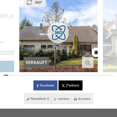
360°
VERKAUFT
Facebook
(Twitter)
Notizblock (
)
merken
drucken