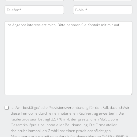
Ich/wir bestätige/n die Provisionsvereinbarung für den Fall, dass ich/wir
diese Immobilie durch einen notariellen Kaufvertrag erwerbe/n. Die
Käuferprovision beträgt 3,57 % inkl. der gesetzlichen MwSt. vom
Gesamtkaufpreis bei notarieller Beurkundung. Die Firma atelier
rheinruhr Immobilien GmbH hat einen provisionspflichtigen
Maklervertrag auch mit dem Verkäufer abgeschlossen (§ 656 c BGB). *