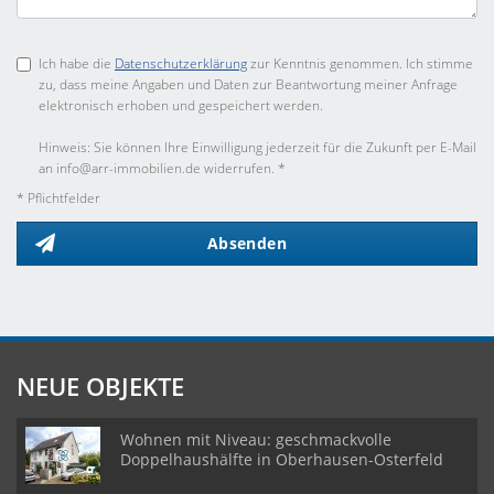
Ich habe die
Datenschutzerklärung
zur Kenntnis genommen. Ich stimme
zu, dass meine Angaben und Daten zur Beantwortung meiner Anfrage
elektronisch erhoben und gespeichert werden.
Hinweis: Sie können Ihre Einwilligung jederzeit für die Zukunft per E-Mail
an info@arr-immobilien.de widerrufen. *
* Pflichtfelder
Absenden
NEUE OBJEKTE
Wohnen mit Niveau: geschmackvolle
Doppelhaushälfte in Oberhausen-Osterfeld