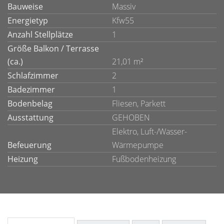
Bauweise
Massiv
Energietyp
Kfw55
Anzahl Stellplätze
1
Größe Balkon / Terrasse
(ca.)
21,01 m²
Schlafzimmer
2
Badezimmer
1
Bodenbelag
Fliesen, Parkett
Ausstattung
GEHOBEN
Elektro, Luft-/Wasser-
Befeuerung
Wärmepumpe
Heizung
Fußbodenheizung