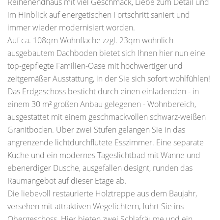
Reihenendhaus mit viel Geschmack, Liebe zum Detail und
im Hinblick auf energetischen Fortschritt saniert und
immer wieder modernisiert worden.
Auf ca. 108qm Wohnfläche zzgl. 23qm wohnlich
ausgebautem Dachboden bietet sich Ihnen hier nun eine
top-gepflegte Familien-Oase mit hochwertiger und
zeitgemäßer Ausstattung, in der Sie sich sofort wohlfühlen!
Das Erdgeschoss besticht durch einen einladenden - in
einem 30 m² großen Anbau gelegenen - Wohnbereich,
ausgestattet mit einem geschmackvollen schwarz-weißen
Granitboden. Über zwei Stufen gelangen Sie in das
angrenzende lichtdurchflutete Esszimmer. Eine separate
Küche und ein modernes Tageslichtbad mit Wanne und
ebenerdiger Dusche, ausgefallen designt, runden das
Raumangebot auf dieser Etage ab.
Die liebevoll restaurierte Holztreppe aus dem Baujahr,
versehen mit attraktiven Wegelichtern, führt Sie ins
Obergeschoss. Hier bieten zwei Schlafräume und ein