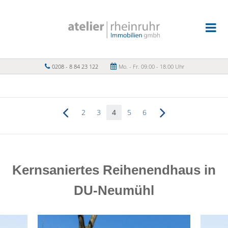
0208 - 8 84 23 122
Mo. - Fr. 09.00 - 18.00 Uhr
2
3
4
5
6
Kernsaniertes Reihenendhaus in
DU-Neumühl