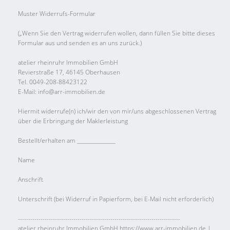
Muster Widerrufs-Formular
(„Wenn Sie den Vertrag widerrufen wollen, dann füllen Sie bitte dieses
Formular aus und senden es an uns zurück.)
atelier rheinruhr Immobilien GmbH
Revierstraße 17, 46145 Oberhausen
Tel. 0049-208-88423122
E-Mail: info@arr-immobilien.de
Hiermit widerrufe(n) ich/wir den von mir/uns abgeschlossenen Vertrag
über die Erbringung der Maklerleistung
Bestellt/erhalten am _______________
Name
Anschrift
Unterschrift (bei Widerruf in Papierform, bei E-Mail nicht erforderlich)
-------------------------------------------------------------------------------
atelier rheinruhr Immobilien GmbH https://www.arr-immobilien.de |