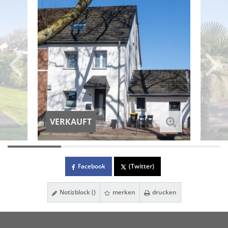
VERKAUFT
Facebook
(Twitter)
Notizblock (
)
merken
drucken