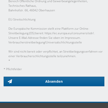
Bereich Öffentliche Ordnung und Gewerbeangelegenheiten,
Technisches Rathaus,
Bahnhofstr. 66, 46042 Oberhausen
EU-Streitschlichtung
Die Europäische Kommission stellt eine Plattform zur Online-
Streitbeilegung (OS) bereit: https://ec.europa.eu/consumers/odr/.
Unsere E-Mail-Adresse finden Sie oben im Impressum.
Verbraucher­streit­beilegung/Universal­schlichtungs­stelle
Wir sind nicht bereit oder verpflichtet, an Streitbeilegungsverfahren vor
einer Verbraucherschlichtungsstelle teilzunehmen.
*
* Pflichtfelder
Absenden