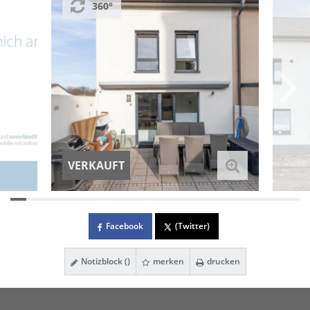
360°
VERKAUFT
Facebook
(Twitter)
Notizblock (
)
merken
drucken