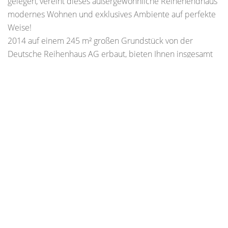
gelegen, vereint dieses außergewöhnliche Reihenendhaus
modernes Wohnen und exklusives Ambiente auf perfekte
Weise!
2014 auf einem 245 m² großen Grundstück von der
Deutsche Reihenhaus AG erbaut, bieten Ihnen insgesamt
130 m² Fläche - aufgeteilt in 116 m² Wohnfläche und
zusätzlich 14 m² Nutzfläche - , auf drei Ebenen viel Raum
für Komfort und Entfaltung.
Das Erdgeschoss beeindruckt mit einem wunderschönen,
edlen Marmorboden. Der offene Wohn-, Ess- und
Küchenbereich schafft eine großzügige Atmosphäre und
bietet ausreichend Platz für gesellige Stunden mit
Freunden und der Familie.
Die schöne, schwarz/weiß gestaltete Einbauküche,
ausgestattet mit hochwertigen weißen Lackfronten, fügt
sich wunderbar in den offenen Bereich ein und kann bei
Bedarf mit übernommen werden.
Ein stylisches, ebenfalls in Schwarz/Weiß gehaltenes Gäste-