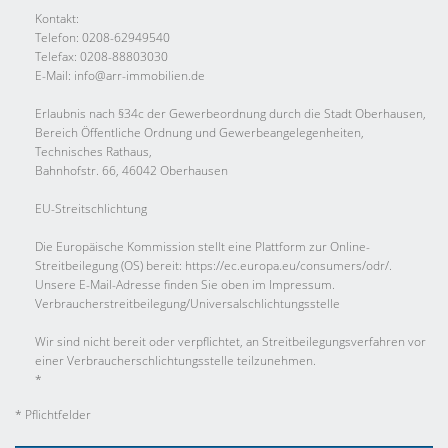
Kontakt:
Telefon: 0208-62949540
Telefax: 0208-88803030
E-Mail: info@arr-immobilien.de
Erlaubnis nach §34c der Gewerbeordnung durch die Stadt Oberhausen,
Bereich Öffentliche Ordnung und Gewerbeangelegenheiten,
Technisches Rathaus,
Bahnhofstr. 66, 46042 Oberhausen
EU-Streitschlichtung
Die Europäische Kommission stellt eine Plattform zur Online-
Streitbeilegung (OS) bereit: https://ec.europa.eu/consumers/odr/.
Unsere E-Mail-Adresse finden Sie oben im Impressum.
Verbraucher­streit­beilegung/Universal­schlichtungs­stelle
Wir sind nicht bereit oder verpflichtet, an Streitbeilegungsverfahren vor
einer Verbraucherschlichtungsstelle teilzunehmen.
*
* Pflichtfelder