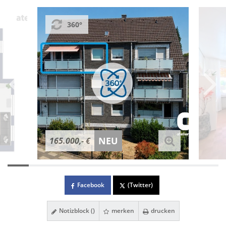
360°
NEU
165.000,- €
Facebook
(Twitter)
Notizblock (
)
merken
drucken