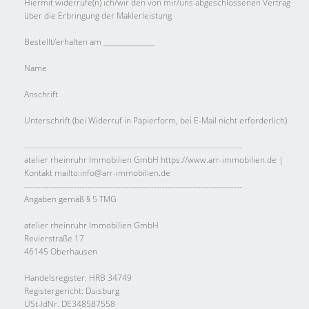
Hiermit widerrufe(n) ich/wir den von mir/uns abgeschlossenen Vertrag
über die Erbringung der Maklerleistung
Bestellt/erhalten am _______________
Name
Anschrift
Unterschrift (bei Widerruf in Papierform, bei E-Mail nicht erforderlich)
-------------------------------------------------------------------------------
atelier rheinruhr Immobilien GmbH https://www.arr-immobilien.de |
Kontakt mailto:info@arr-immobilien.de
-------------------------------------------------------------------------------
Angaben gemäß § 5 TMG
atelier rheinruhr Immobilien GmbH
Revierstraße 17
46145 Oberhausen
Handelsregister: HRB 34749
Registergericht: Duisburg
USt-IdNr. DE348587558