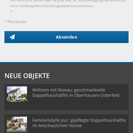
Wir sind nicht bereit oder verpflichtet, an Streitbeilegungsverfahren vor
einer Verbraucherschlichtungsstelle teilzunehmen.
*
* Pflichtfelder
Absenden
NEUE OBJEKTE
Wohnen mit Niveau: geschmackvolle
Doppelhaushälfte in Oberhausen-Osterfeld
Familienidylle pur: gepflegte Doppelhaushälfte
im beschaulichen Hünxe