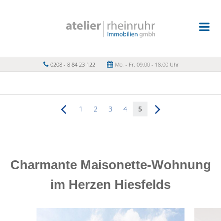
0208 - 8 84 23 122
Mo. - Fr. 09.00 - 18.00 Uhr
1
2
3
4
5
Charmante Maisonette-Wohnung
im Herzen Hiesfelds