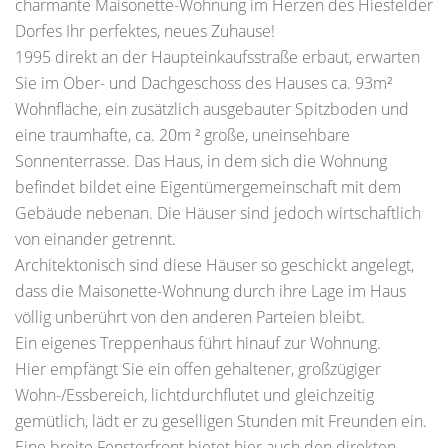
charmante Maisonette-Wohnung im Herzen des Hiesfelder
Dorfes Ihr perfektes, neues Zuhause!
1995 direkt an der Haupteinkaufsstraße erbaut, erwarten
Sie im Ober- und Dachgeschoss des Hauses ca. 93m²
Wohnfläche, ein zusätzlich ausgebauter Spitzboden und
eine traumhafte, ca. 20m ² große, uneinsehbare
Sonnenterrasse. Das Haus, in dem sich die Wohnung
befindet bildet eine Eigentümergemeinschaft mit dem
Gebäude nebenan. Die Häuser sind jedoch wirtschaftlich
von einander getrennt.
Architektonisch sind diese Häuser so geschickt angelegt,
dass die Maisonette-Wohnung durch ihre Lage im Haus
völlig unberührt von den anderen Parteien bleibt.
Ein eigenes Treppenhaus führt hinauf zur Wohnung.
Hier empfängt Sie ein offen gehaltener, großzügiger
Wohn-/Essbereich, lichtdurchflutet und gleichzeitig
gemütlich, lädt er zu geselligen Stunden mit Freunden ein.
Eine breite Fensterfront bietet hier auch den direkten