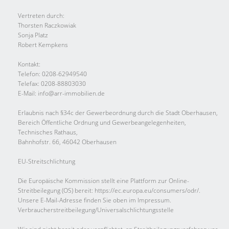
Vertreten durch:
Thorsten Raczkowiak
Sonja Platz
Robert Kempkens
Kontakt:
Telefon: 0208-62949540
Telefax: 0208-88803030
E-Mail: info@arr-immobilien.de
Erlaubnis nach §34c der Gewerbeordnung durch die Stadt Oberhausen,
Bereich Öffentliche Ordnung und Gewerbeangelegenheiten,
Technisches Rathaus,
Bahnhofstr. 66, 46042 Oberhausen
EU-Streitschlichtung
Die Europäische Kommission stellt eine Plattform zur Online-
Streitbeilegung (OS) bereit: https://ec.europa.eu/consumers/odr/.
Unsere E-Mail-Adresse finden Sie oben im Impressum.
Verbraucher­streit­beilegung/Universal­schlichtungs­stelle