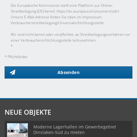
Die Europäische Kommission stellt eine Plattform zur Online-
Streitbeilegung (OS) bereit: https://ec.europa.eu/consumers/odr/.
Unsere E-Mail-Adresse finden Sie oben im Impressum.
Verbraucher­streit­beilegung/Universal­schlichtungs­stelle
Wir sind nicht bereit oder verpflichtet, an Streitbeilegungsverfahren vor
einer Verbraucherschlichtungsstelle teilzunehmen.
*
* Pflichtfelder
Absenden
NEUE OBJEKTE
Moderne Lagerhallen im Gewerbegebiet
Dinslaken-Süd zu mieten