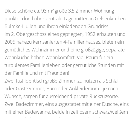
Diese schöne ca. 93 m² große 3,5 Zimmer-Wohnung
punktet durch ihre zentrale Lage mitten in Gelsenkirchen
Bulmke-Hüllen und ihren einladenden Grundriss.
Im 2. Obergeschoss eines gepflegten, 1952 erbauten und
2005 nahezu kernsanierten 4-Familienhauses, bieten ein
gemütliches Wohnzimmer und eine großzügige, separate
Wohnküche hohen Wohnkomfort. Viel Raum für ein
turbulentes Familienleben oder gemütliche Stunden mit
der Familie und mit Freunden!
Zwei fast identisch große Zimmer, zu nutzen als Schlaf-
oder Gästezimmer, Büro oder Ankleideraum - je nach
Wunsch, sorgen für ausreichend private Rückzugsorte.
Zwei Badezimmer, eins ausgestattet mit einer Dusche, eins
mit einer Badewanne, beide in zeitlosem schwarz/weißem
Design gehalten, runden das Raumangebot ab.
Moderner Vinylboden und schöne Terracotta-Fliesen