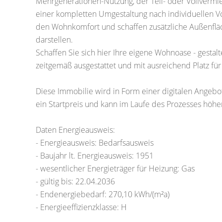
Mehrgenerationen-Nutzung, der Teil- oder Vollvermi
einer kompletten Umgestaltung nach individuellen Vo
den Wohnkomfort und schaffen zusätzliche Außenfläc
darstellen.
Schaffen Sie sich hier Ihre eigene Wohnoase - gesta
zeitgemäß ausgestattet und mit ausreichend Platz fü
Diese Immobilie wird in Form einer digitalen Angebot
ein Startpreis und kann im Laufe des Prozesses höher
Daten Energieausweis:
- Energieausweis: Bedarfsausweis
- Baujahr lt. Energieausweis: 1951
- wesentlicher Energieträger für Heizung: Gas
- gültig bis: 22.04.2036
- Endenergiebedarf: 270,10 kWh/(m²a)
- Energieeffizienzklasse: H