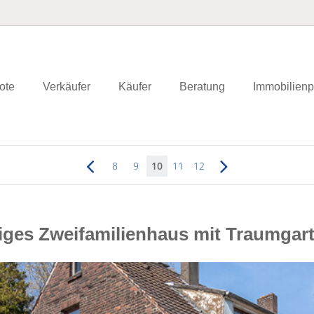
ote
Verkäufer
Käufer
Beratung
Immobilienp
8
9
10
11
12
iges Zweifamilienhaus mit Traumgart