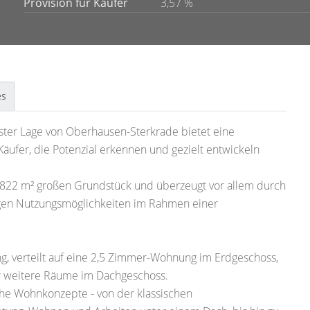
Provision für Käufer
3,57 %
es
ster Lage von Oberhausen-Sterkrade bietet eine
Käufer, die Potenzial erkennen und gezielt entwickeln
a. 822 m² großen Grundstück und überzeugt vor allem durch
tigen Nutzungsmöglichkeiten im Rahmen einer
g, verteilt auf eine 2,5 Zimmer-Wohnung im Erdgeschoss,
r weitere Räume im Dachgeschoss.
che Wohnkonzepte - von der klassischen