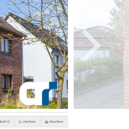
ock (
)
merken
drucken