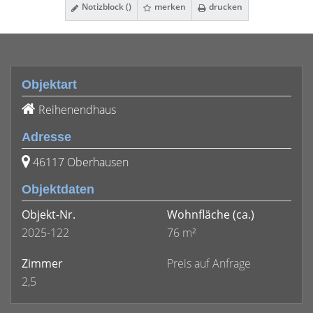
Notizblock (
)
merken
drucken
Objektart
Reihenendhaus
Adresse
46117 Oberhausen
Objektdaten
Objekt-Nr.
Wohnfläche
(ca.)
2025-122
76 m²
Zimmer
Preis auf Anfrage
2,5