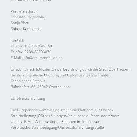
Vertreten durch:
Thorsten Raczkowiak
Sonja Platz
Robert Kempkens
Kontakt:
Telefon: 0208-62949540
Telefax: 0208-88803030
E-Mail: info@arr-immobilien.de
Erlaubnis nach §34c der Gewerbeordnung durch die Stadt Oberhausen,
Bereich Öffentliche Ordnung und Gewerbeangelegenheiten,
Technisches Rathaus,
Bahnhofstr. 66, 46042 Oberhausen
EU-Streitschlichtung
Die Europäische Kommission stellt eine Plattform zur Online-
Streitbeilegung (OS) bereit: https://ec.europa.eu/consumers/odr/.
Unsere E-Mail-Adresse finden Sie oben im Impressum.
Verbraucher­streit­beilegung/Universal­schlichtungs­stelle