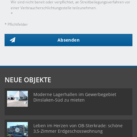
Wir sind nicht bereit oder verpflichtet, an Streitbeilegungsverfahren vor
einer Verbraucherschlichtungsstelle teilzunehmen.
*
* Pflichtfelder
Absenden
NEUE OBJEKTE
Moderne Lagerhallen im Gewerbegebiet
Dinslaken-Süd zu mieten
Leben im Herzen von OB-Sterkrade: schöne
3,5-Zimmer Erdgeschosswohnung