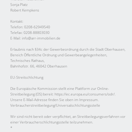
Sonja Platz
Robert Kempkens
Kontakt:
Telefon: 0208-62949540
Telefax: 0208-88803030
E-Mail: info@arr-immobilien.de
Erlaubnis nach §34c der Gewerbeordnung durch die Stadt Oberhausen,
Bereich Öffentliche Ordnung und Gewerbeangelegenheiten,
Technisches Rathaus,
Bahnhofstr. 66, 46042 Oberhausen
EU-Streitschlichtung
Die Europäische Kommission stellt eine Plattform zur Online-
Streitbeilegung (OS) bereit: https://ec.europa.eu/consumers/odr/.
Unsere E-Mail-Adresse finden Sie oben im Impressum.
Verbraucher­streit­beilegung/Universal­schlichtungs­stelle
Wir sind nicht bereit oder verpflichtet, an Streitbeilegungsverfahren vor
einer Verbraucherschlichtungsstelle teilzunehmen.
*