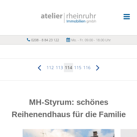
0208 - 8 84 23 122
Mo. - Fr. 09.00 - 18.00 Uhr
112
113
114
115
116
MH-Styrum: schönes
Reihenendhaus für die Familie