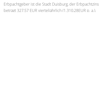
Erbpachtgeber ist die Stadt Duisburg, der Erbpachtzins
beträgt 327,57 EUR vierteljährlich (1.310,28EUR p. a.).
In einem 1905 erbauten denkmalgeschützten Zechenhaus
in der beliebten Neumühler Siedlung Bergmannsplatz,
erwartet Sie diese schöne Maisonette-Wohnung. Hier
leben Sie wie im eigenen Haus mit eigenem Eingang und
einem eigenen Garten und sind doch auch Teil der
Gemeinschaft - wie für typische Zechensiedlungen üblich!
Auf zwei Etagen bieten Ihnen ca. 67 m² Wohnfläche plus
ca. 27m² Nutzfläche viel Gemütlichkeit. Das Erdgeschoss
empfängt Sie mit einem einladenden Wohnzimmer, einem
Essbereich und einer geräumigen Küche. Alle Räume sind
miteinander verbunden und bieten daher viel Platz zur
Entfaltung.
Moderne, warme Laminatböden verströmen eine
angenehme Atmosphäre.