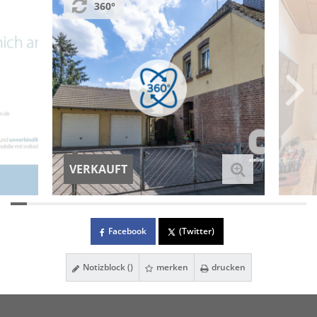
360°
VERKAUFT
Facebook
(Twitter)
Notizblock (
)
merken
drucken