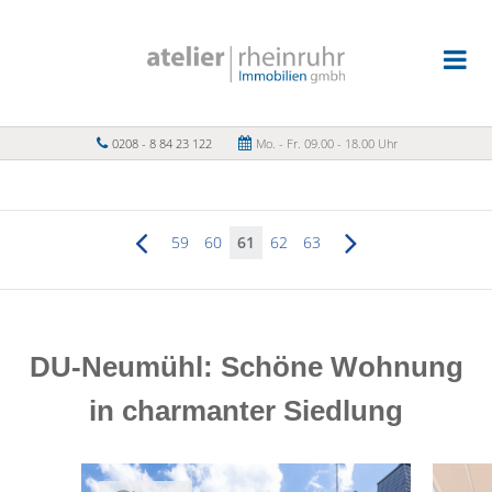
0208 - 8 84 23 122
Mo. - Fr. 09.00 - 18.00 Uhr
59
60
61
62
63
DU-Neumühl: Schöne Wohnung
in charmanter Siedlung