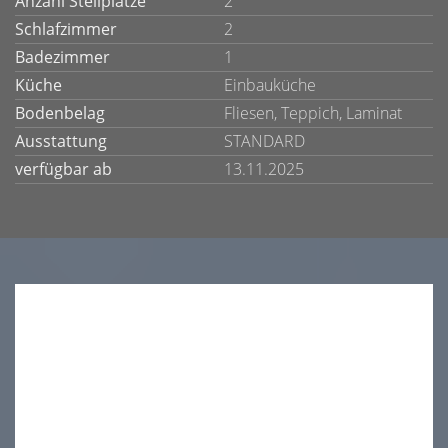
Anzahl Stellplätze
2
Schlafzimmer
2
Badezimmer
1
Küche
Einbauküche
Bodenbelag
Fliesen, Teppich, Laminat
Ausstattung
STANDARD
verfügbar ab
13.11.2025