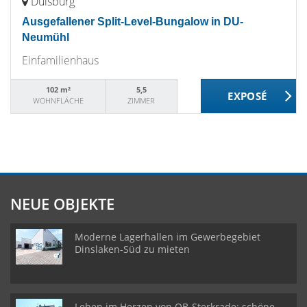
Duisburg
Ausgefallener Split-Level-Bungalow in DU-
Neumühl
Einfamilienhaus
102 m²
5,5
WOHNFLÄCHE
ZIMMER
NEUE OBJEKTE
Moderne Lagerhallen im Gewerbegebiet
Dinslaken-Süd zu mieten
Leben im Herzen von OB-Sterkrade: schöne