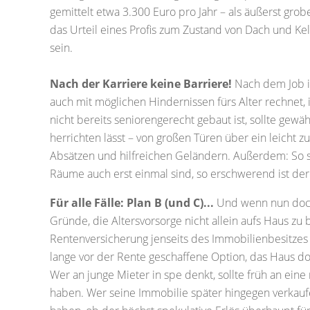
gemittelt etwa 3.300 Euro pro Jahr – als äußerst gro
das Urteil eines Profis zum Zustand von Dach und Ke
sein.
Nach der Karriere keine Barriere!
Nach dem Job is
auch mit möglichen Hindernissen fürs Alter rechnet, 
nicht bereits seniorengerecht gebaut ist, sollte gewähr
herrichten lässt – von großen Türen über ein leicht z
Absätzen und hilfreichen Geländern. Außerdem: So s
Räume auch erst einmal sind, so erschwerend ist dere
Für alle Fälle: Plan B (und C)...
Und wenn nun doch n
Gründe, die Altersvorsorge nicht allein aufs Haus zu 
Rentenversicherung jenseits des Immobilienbesitzes 
lange vor der Rente geschaffene Option, das Haus do
Wer an junge Mieter in spe denkt, sollte früh an eine 
haben. Wer seine Immobilie später hingegen verkaufen