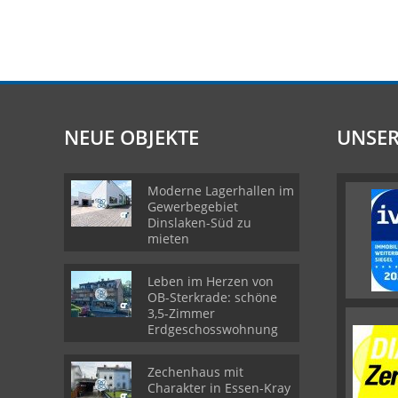
NEUE OBJEKTE
UNSER
Moderne Lagerhallen im
Gewerbegebiet
Dinslaken-Süd zu
mieten
Leben im Herzen von
OB-Sterkrade: schöne
3,5-Zimmer
Erdgeschosswohnung
Zechenhaus mit
Charakter in Essen-Kray