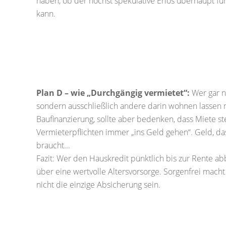
haben, ob der höchst spekulative Erlös überhaupt fü
kann.
Plan D – wie „Durchgängig vermietet“:
Wer gar ni
sondern ausschließlich andere darin wohnen lassen 
Baufinanzierung, sollte aber bedenken, dass Miete ste
Vermieterpflichten immer „ins Geld gehen“. Geld, da
braucht...
Fazit: Wer den Hauskredit pünktlich bis zur Rente abb
über eine wertvolle Altersvorsorge. Sorgenfrei macht 
nicht die einzige Absicherung sein.