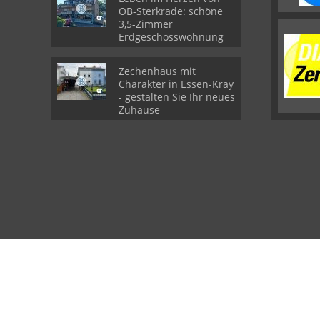
OB-Sterkrade: schöne
3,5-Zimmer
Erdgeschosswohnung
Zechenhaus mit
Charakter in Essen-Kray
- gestalten Sie Ihr neues
Zuhause
© atelier rheinruhr Immobilien GmbH
Powered by Immonia GmbH