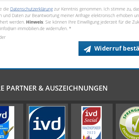
e die
Datenschutzerklärung
zur Kenntnis genommen. Ich stimme zu, da
 und Daten zur Beantwortung meiner Anfrage elektronisch erhoben u
chert werden.
Hinweis
: Sie können Ihre Einwilligung jederzeit für die Zu
 info@arr-immobilien.de widerrufen. *
lder
Widerruf best
E PARTNER & AUSZEICHNUNGEN