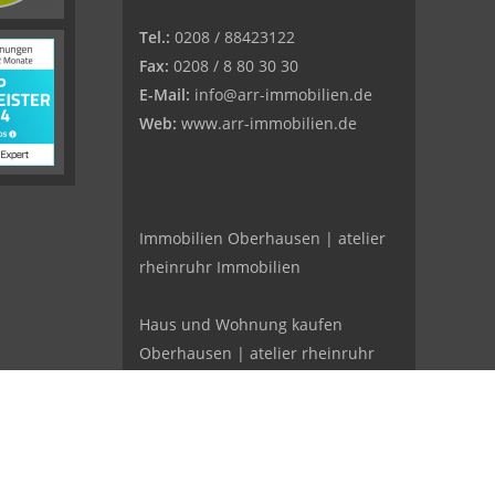
Tel.:
0208 / 88423122
Fax:
0208 / 8 80 30 30
E-Mail:
info@arr-immobilien.de
Web:
www.arr-immobilien.de
Immobilien Oberhausen | atelier
rheinruhr Immobilien
Haus und Wohnung kaufen
Oberhausen | atelier rheinruhr
Immobilien