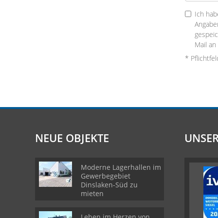
Ich hab
Angaben
gespei
Mail an
* Pflichtfe
NEUE OBJEKTE
UNSER
Moderne Lagerhallen im
Gewerbegebiet
Dinslaken-Süd zu
mieten
Leben im Herzen von