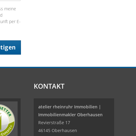
ss meine
nd
kunft per E-
ätigen
KONTAKT
atelier rheinruhr Immobilien |
Immobilienmakler Oberhausen
Revierstraße 17
46145 Oberhausen