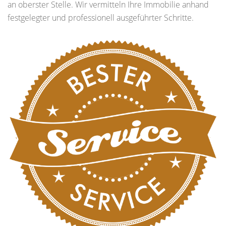
an oberster Stelle. Wir vermitteln Ihre Immobilie anhand
festgelegter und professionell ausgeführter Schritte.