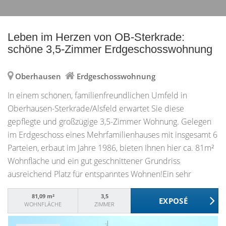
Leben im Herzen von OB-Sterkrade:
schöne 3,5-Zimmer Erdgeschosswohnung
Oberhausen
Erdgeschosswohnung
In einem schönen, familienfreundlichen Umfeld in
Oberhausen-Sterkrade/Alsfeld erwartet Sie diese
gepflegte und großzügige 3,5-Zimmer Wohnung. Gelegen
im Erdgeschoss eines Mehrfamilienhauses mit insgesamt 6
Parteien, erbaut im Jahre 1986, bieten Ihnen hier ca. 81m²
Wohnfläche und ein gut geschnittener Grundriss
ausreichend Platz für entspanntes Wohnen!Ein sehr
geräumiges Wohnzimmer mit direktem Zugang zur
81,09 m²
3,5
separaten Küche ist der einladende Mittelpunkt der
WOHNFLÄCHE
ZIMMER
Wohnung.Zwei Schlafzimmer sorgen für viel Raum und