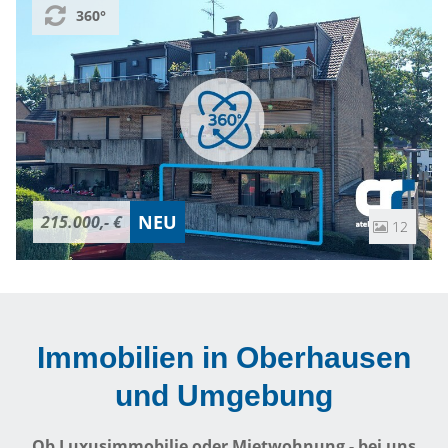
Privatsphäre.Ein Tageslichtbad mit einer modernen,
360°
ebenerdigen Dusche, und ein Gäste-WC etwas älteren
Datums runden das Raumangebot ab.Sonnige Stunden im
Freien genießen Sie auf dem großen Balkon zur Rückseite
des Hauses.Mit leichtem Renovierungsaufwand schaffen
Sie sich hier ein schönes Zuhause für Singles, Paare oder
eine kleine Familie - im Herzen von Sterkrade!Die
Umstellung auf eine Wärmepumpe ist für 2027 geplant.
Nähere Informationen dazu gern im persönlichen
NEU
215.000,- €
12
Gespräch.Daten Energieausweis:- Energieausweis:
Verbrauchsausweis - Baujahr lt. Energieausweis: 1986-
wesentlicher Energieträger für Heizung: Erdgas- gültig bis:
03.01.2033- Endenergieverbrauch: 127,10 kWh/(m²a)-
Energieeffizienzklasse: DHaben wir Ihr Interesse geweckt?
Immobilien in Oberhausen
Bitte beachten Sie, dass wir ohne Angabe einer korrekten
und Umgebung
Telefonnummer und Email-Adresse keinen Kontakt zu
Ihnen aufnehmen können!Wir freuen uns auf Ihre
Anfrage!Auftragsgemäß ist eine Innenbesichtigung nur
Ob Luxusimmobilie oder Mietwohnung - bei uns