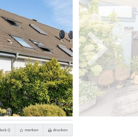
ock (
)
merken
drucken