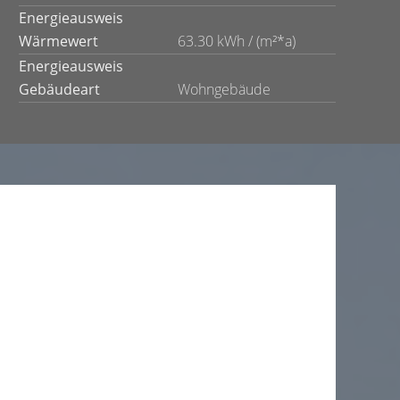
Energieausweis
Wärmewert
63.30 kWh / (m²*a)
Energieausweis
Gebäudeart
Wohngebäude