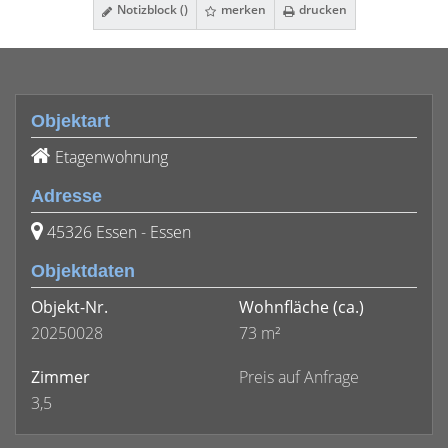
Notizblock (
)
merken
drucken
Objektart
Etagenwohnung
Adresse
45326 Essen - Essen
Objektdaten
Objekt-Nr.
Wohnfläche
(ca.)
20250028
73 m²
Zimmer
Preis auf Anfrage
3,5