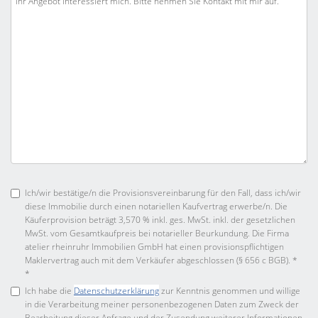
Ich/wir bestätige/n die Provisionsvereinbarung für den Fall, dass ich/wir
diese Immobilie durch einen notariellen Kaufvertrag erwerbe/n. Die
Käuferprovision beträgt 3,570 % inkl. ges. MwSt. inkl. der gesetzlichen
MwSt. vom Gesamtkaufpreis bei notarieller Beurkundung. Die Firma
atelier rheinruhr Immobilien GmbH hat einen provisionspflichtigen
Maklervertrag auch mit dem Verkäufer abgeschlossen (§ 656 c BGB). *
*
Ich habe die
Datenschutzerklärung
zur Kenntnis genommen und willige
in die Verarbeitung meiner personenbezogenen Daten zum Zweck der
Bearbeitung dieser Anfrage und der Zusendung weiterer Informationen