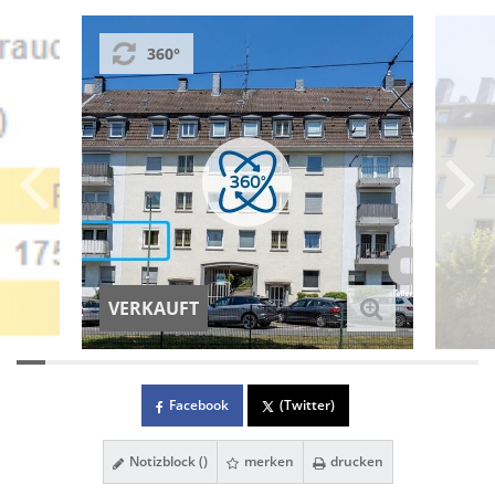
360°
VERKAUFT
Facebook
(Twitter)
Notizblock (
)
merken
drucken