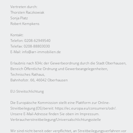
Vertreten durch:
Thorsten Raczkowiak
Sonja Platz
Robert Kempkens
Kontakt:
Telefon: 0208-62949540
Telefax: 0208-88803030
E-Mail: info@arr-immobilien.de
Erlaubnis nach §34c der Gewerbeordnung durch die Stadt Oberhausen,
Bereich Öffentliche Ordnung und Gewerbeangelegenheiten,
Technisches Rathaus,
Bahnhofstr. 66, 46042 Oberhausen
EU-Streitschlichtung
Die Europäische Kommission stellt eine Plattform zur Online-
Streitbeilegung (OS) bereit: https://ec.europa.eu/consumers/odr/.
Unsere E-Mail-Adresse finden Sie oben im Impressum.
Verbraucher­streit­beilegung/Universal­schlichtungs­stelle
Wir sind nicht bereit oder verpflichtet, an Streitbeilegungsverfahren vor