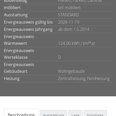
Bodenbelag
Fliesen, Parkett, Laminat
möbliert
teil möbliert
Ausstattung
STANDARD
Energieausweis gültig bis
2028-11-19
Energieausweis Jahrgang
ab dem 1.5.2014
Energieausweis
Wärmewert
124.00 kWh / (m²*a)
Energieausweis
Werteklasse
D
Energieausweis
Gebäudeart
Wohngebäude
Heizung
Zentralheizung, Fernheizung
Beschreibung
Ausstattung
Lage
Sonstiges