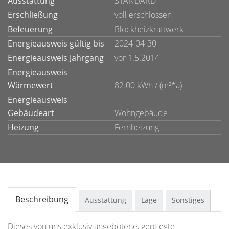
Ausstattung
STANDARD
Erschließung
voll erschlossen
Befeuerung
Blockheizkraftwerk
Energieausweis gültig bis
2024-04-30
Energieausweis Jahrgang
vor 1.5.2014
Energieausweis
Wärmewert
82.00 kWh / (m²*a)
Energieausweis
Gebäudeart
Wohngebäude
Heizung
Fernheizung
Beschreibung
Ausstattung
Lage
Sonstiges
Dieses von uns exklusiv angebotene, gepflegte