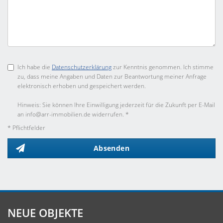
Ich habe die
Datenschutzerklärung
zur Kenntnis genommen. Ich stimme
zu, dass meine Angaben und Daten zur Beantwortung meiner Anfrage
elektronisch erhoben und gespeichert werden.
Hinweis: Sie können Ihre Einwilligung jederzeit für die Zukunft per E-Mail
an info@arr-immobilien.de widerrufen. *
* Pflichtfelder
Absenden
NEUE OBJEKTE