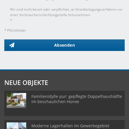
Wir sind nicht bereit oder verpflichtet, an Streitbeilegungsverfahren vor
einer Verbraucherschlichtungsstelle teilzunehmen.
*
* Pflichtfelder
Absenden
NEUE OBJEKTE
Familienidylle pur: gepflegte Doppelhaushälfte
im beschaulichen Hünxe
Moderne Lagerhallen im Gewerbegebiet