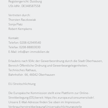
Registergericht: Duisburg
USt-IdNr. DE348587558
Vertreten durch:
Thorsten Raczkowiak
Sonja Platz
Robert Kempkens
Kontakt:
Telefon: 0208-62949540
Telefax: 0208-88803030
E-Mail: info@arr-immobilien.de
Erlaubnis nach §34c der Gewerbeordnung durch die Stadt Oberhausen,
Bereich Öffentliche Ordnung und Gewerbeangelegenheiten,
Technisches Rathaus,
Bahnhofstr. 66, 46042 Oberhausen
EU-Streitschlichtung
Die Europäische Kommission stellt eine Plattform zur Online-
Streitbeilegung (OS) bereit: https://ec.europa.eu/consumers/odr/.
Unsere E-Mail-Adresse finden Sie oben im Impressum.
Verbraucher­streit­beilegung/Universal­schlichtungs­stelle