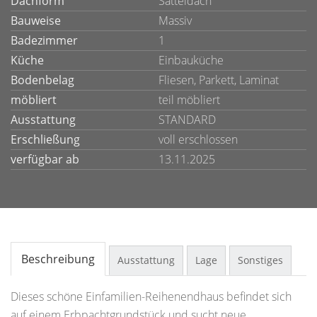
Dachform
Satteldach
Bauweise
Massiv
Badezimmer
1
Küche
Einbauküche
Bodenbelag
Fliesen, Parkett, Laminat
möbliert
teil möbliert
Ausstattung
STANDARD
Erschließung
voll erschlossen
verfügbar ab
13.11.2025
Beschreibung
Ausstattung
Lage
Sonstiges
Dieses schöne Einfamilien-Reihenendhaus befindet sich
auf einem Erbpachtgrundstück und sucht neue