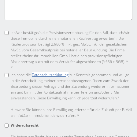
Ich/wir bestätige/n die Provisionsvereinbarung für den Fall, dass ich/wir
diese Immobilie durch einen notariellen Kaufvertrag erwerbe/n. Die
Käuferprovision beträgt 2,980 % inkl. ges. MwSt. inkl. der gesetzlichen
MwSt. vom Gesamtkaufpreis bei notarieller Beurkundung. Die Firma
atelier rheinruhr Immobilien GmbH hat einen provisionspflichtigen
Maklervertrag auch mit dem Verkäufer abgeschlossen (§ 656 c BGB). *
*
Ich habe die
Datenschutzerklärung
zur Kenntnis genommen und willige
in die Verarbeitung meiner personenbezogenen Daten zum Zweck der
Bearbeitung dieser Anfrage und der Zusendung weiterer Informationen
ein und bin mit der Kontaktaufnahme per Telefon und/oder E-Mail
einverstanden. Diese Einwilligung kann ich jederzeit widerrufen.”
Hinweis: Sie können Ihre Einwilligung jederzeit für die Zukunft per E-Mail
an info@arr-immobilien.de widerrufen. *
Widerrufsrecht
Sie haben das Recht, binnen vierzehn Tagen ohne Angabe von Gründen