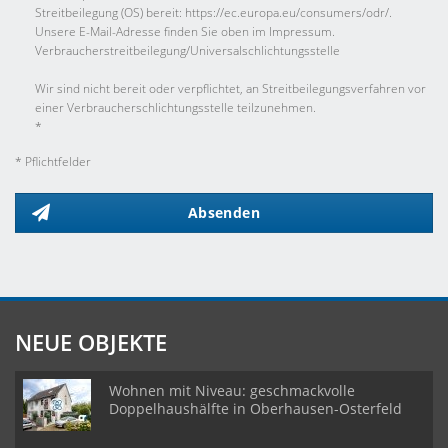
Streitbeilegung (OS) bereit: https://ec.europa.eu/consumers/odr/.
Unsere E-Mail-Adresse finden Sie oben im Impressum.
Verbraucher­streit­beilegung/Universal­schlichtungs­stelle
Wir sind nicht bereit oder verpflichtet, an Streitbeilegungsverfahren vor
einer Verbraucherschlichtungsstelle teilzunehmen.
*
* Pflichtfelder
Absenden
NEUE OBJEKTE
Wohnen mit Niveau: geschmackvolle
Doppelhaushälfte in Oberhausen-Osterfeld