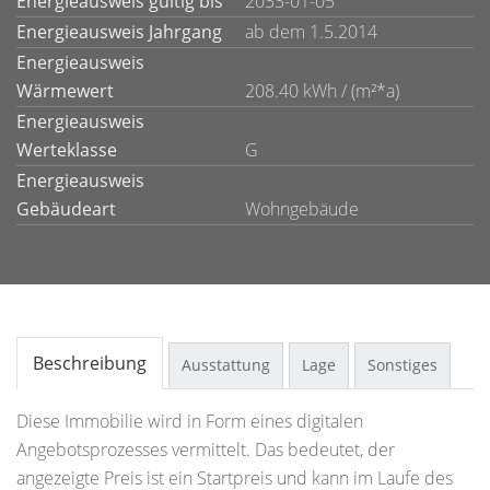
Energieausweis gültig bis
2033-01-05
Energieausweis Jahrgang
ab dem 1.5.2014
Energieausweis
Wärmewert
208.40 kWh / (m²*a)
Energieausweis
Werteklasse
G
Energieausweis
Gebäudeart
Wohngebäude
Beschreibung
Ausstattung
Lage
Sonstiges
Diese Immobilie wird in Form eines digitalen
Angebotsprozesses vermittelt. Das bedeutet, der
angezeigte Preis ist ein Startpreis und kann im Laufe des