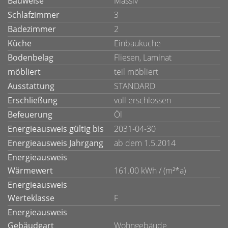
Bauweise
Massiv
Schlafzimmer
3
Badezimmer
2
Küche
Einbauküche
Bodenbelag
Fliesen, Laminat
möbliert
teil möbliert
Ausstattung
STANDARD
Erschließung
voll erschlossen
Befeuerung
Öl
Energieausweis gültig bis
2031-04-30
Energieausweis Jahrgang
ab dem 1.5.2014
Energieausweis
Wärmewert
161.00 kWh / (m²*a)
Energieausweis
Werteklasse
F
Energieausweis
Gebäudeart
Wohngebäude