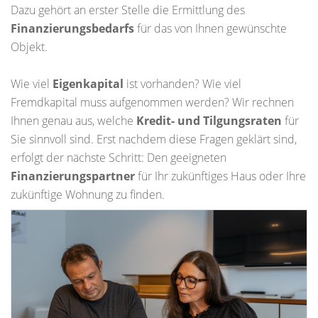
Dazu gehört an erster Stelle die Ermittlung des
Finanzierungsbedarfs
für das von Ihnen gewünschte
Objekt.
Wie viel
Eigenkapital
ist vorhanden? Wie viel
Fremdkapital muss aufgenommen werden? Wir rechnen
Ihnen genau aus, welche
Kredit- und Tilgungsraten
für
Sie sinnvoll sind. Erst nachdem diese Fragen geklärt sind,
erfolgt der nächste Schritt: Den geeigneten
Finanzierungspartner
für Ihr zukünftiges Haus oder Ihre
zukünftige Wohnung zu finden.