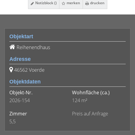
Notizblock (
)
merken
drucken
Objektart
Reihenendhaus
Adresse
46562 Voerde
Objektdaten
Objekt-Nr.
Wohnfläche
(ca.)
2026-154
124 m²
Zimmer
Preis auf Anfrage
5,5