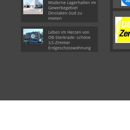
Moderne Lagerhallen im
Gewerbegebiet
Dinslaken-Süd zu
mieten
Leben im Herzen von
OB-Sterkrade: schöne
3,5-Zimmer
Erdgeschosswohnung
© atelier rheinruhr Immobilien GmbH