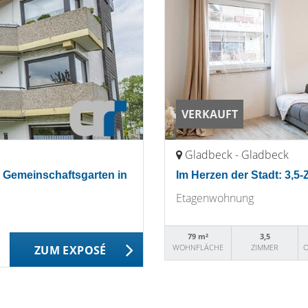
VERKAUFT
Gladbeck - Gladbeck
 Gemeinschaftsgarten in
Im Herzen der Stadt: 3,5
Etagenwohnung
79 m²
3,5
WOHNFLÄCHE
ZIMMER
O
ZUM EXPOSÉ