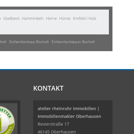
n
Gladbeck
Hamminkeln
Herne
Hünxe
Krefeld / Hüls
holt
Einfamilienhaus Bocholt
Einfamilienhäuser Bocholt
KONTAKT
atelier rheinruhr Immobilien |
Immobilienmakler Oberhausen
Revierstraße 17
46145 Oberhausen