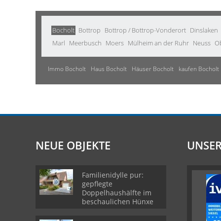
Bocholt
Bottrop
Bottrop / Bottrop-Vonderort
Dinslaken
Marl
Meerbusch
Moers
Mülheim an der Ruhr
Neuss
O
Immo Bocholt
Haus Bocholt
Häuser Bocholt
kaufen Bocholt
NEUE OBJEKTE
UNSER
Familienidylle pur:
gepflegte
Doppelhaushälfte im
beschaulichen Hünxe