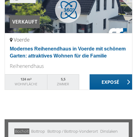
VERKAUFT
Voerde
Modernes Reihenendhaus in Voerde mit schönem
Garten: attraktives Wohnen für die Familie
Reihenendhaus
124 m²
5,5
WOHNFLÄCHE
ZIMMER
Bocholt
Bottrop
Bottrop / Bottrop-Vonderort
Dinslaken