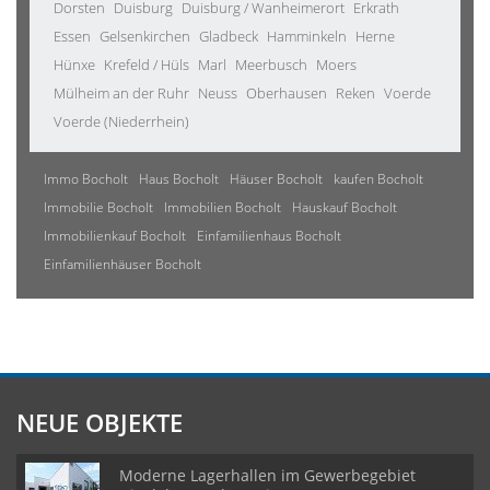
Dorsten
Duisburg
Duisburg / Wanheimerort
Erkrath
Essen
Gelsenkirchen
Gladbeck
Hamminkeln
Herne
Hünxe
Krefeld / Hüls
Marl
Meerbusch
Moers
Mülheim an der Ruhr
Neuss
Oberhausen
Reken
Voerde
Voerde (Niederrhein)
Immo Bocholt
Haus Bocholt
Häuser Bocholt
kaufen Bocholt
Immobilie Bocholt
Immobilien Bocholt
Hauskauf Bocholt
Immobilienkauf Bocholt
Einfamilienhaus Bocholt
Einfamilienhäuser Bocholt
NEUE OBJEKTE
Moderne Lagerhallen im Gewerbegebiet