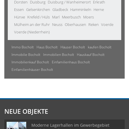
Dorsten
Duisburg
Duisburg / Wanheimerort
Erkrath
Essen
Gelsenkirchen
Gladbeck
Hamminkeln
Herne
Hünxe
Krefeld / Hüls
Marl
Meerbusch
Moers
Mülheim an der Ruhr
Neuss
Oberhausen
Reken
Voerde
Voerde (Niederrhein)
Immo Bocholt
Haus Bocholt
Häuser Bocholt
kaufen Bocholt
Immobilie Bocholt
Immobilien Bocholt
Hauskauf Bocholt
Immobilienkauf Bocholt
Einfamilienhaus Bocholt
Einfamilienhäuser Bocholt
NEUE OBJEKTE
Moderne Lagerhallen im Gewerbegebiet