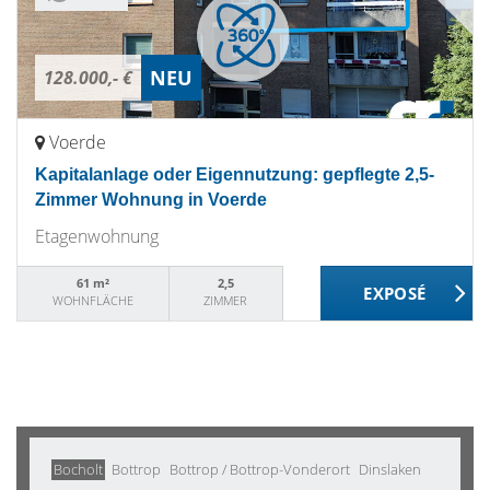
NEU
128.000,- €
Voerde
Kapitalanlage oder Eigennutzung: gepflegte 2,5-
Zimmer Wohnung in Voerde
Etagenwohnung
61 m²
2,5
WOHNFLÄCHE
ZIMMER
Bocholt
Bottrop
Bottrop / Bottrop-Vonderort
Dinslaken