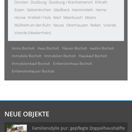
Dorsten
Duisburg
Duisburg / Wanheimerort
Erkrath
Essen
Gelsenkirchen
Gladbeck
Hamminkeln
Herne
Hünxe
Krefeld / Hüls
Marl
Meerbusch
Moers
Mülheim an der Ruhr
Neuss
Oberhausen
Reken
Voerde
Voerde (Niederrhein)
Immo Bocholt
Haus Bocholt
Häuser Bocholt
kaufen Bocholt
Immobilie Bocholt
Immobilien Bocholt
Hauskauf Bocholt
Immobilienkauf Bocholt
Einfamilienhaus Bocholt
Einfamilienhäuser Bocholt
NEUE OBJEKTE
Familienidylle pur: gepflegte Doppelhaushälfte