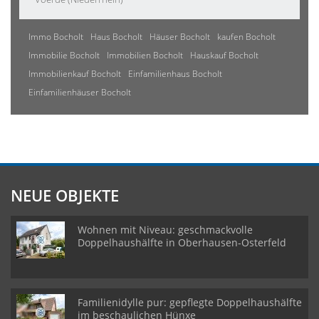
Immo Bocholt
Haus Bocholt
Häuser Bocholt
kaufen Bocholt
Immobilie Bocholt
Immobilien Bocholt
Hauskauf Bocholt
Immobilienkauf Bocholt
Einfamilienhaus Bocholt
Einfamilienhäuser Bocholt
NEUE OBJEKTE
Wohnen mit Niveau: geschmackvolle
Doppelhaushälfte in Oberhausen-Osterfeld
Familienidylle pur: gepflegte Doppelhaushälfte
im beschaulichen Hünxe