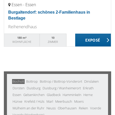
Essen - Essen
Burgaltendorf: schönes 2-Familienhaus in
Bestlage
Reihenendhaus
180 m²
10
WOHNFLÄCHE
ZIMMER
Bocholt
Bottrop
Bottrop / Bottrop-Vonderort
Dinslaken
Dorsten
Duisburg
Duisburg / Wanheimerort
Erkrath
Essen
Gelsenkirchen
Gladbeck
Hamminkeln
Herne
Hünxe
Krefeld / Hüls
Marl
Meerbusch
Moers
Mülheim an der Ruhr
Neuss
Oberhausen
Reken
Voerde
Voerde (Niederrhein)