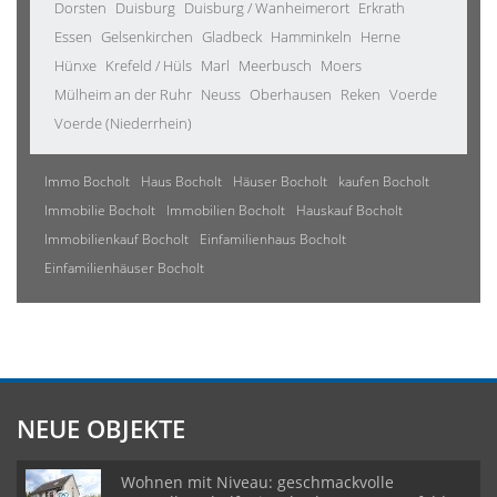
Dorsten
Duisburg
Duisburg / Wanheimerort
Erkrath
Essen
Gelsenkirchen
Gladbeck
Hamminkeln
Herne
Hünxe
Krefeld / Hüls
Marl
Meerbusch
Moers
Mülheim an der Ruhr
Neuss
Oberhausen
Reken
Voerde
Voerde (Niederrhein)
Immo Bocholt
Haus Bocholt
Häuser Bocholt
kaufen Bocholt
Immobilie Bocholt
Immobilien Bocholt
Hauskauf Bocholt
Immobilienkauf Bocholt
Einfamilienhaus Bocholt
Einfamilienhäuser Bocholt
NEUE OBJEKTE
Wohnen mit Niveau: geschmackvolle