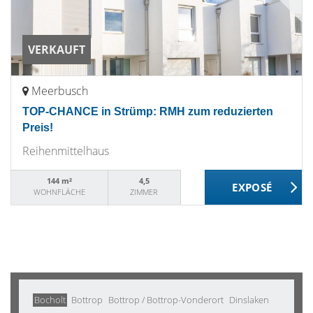
VERKAUFT
Meerbusch
TOP-CHANCE in Strümp: RMH zum reduzierten
Preis!
Reihenmittelhaus
144 m²
4,5
WOHNFLÄCHE
ZIMMER
Bocholt
Bottrop
Bottrop / Bottrop-Vonderort
Dinslaken