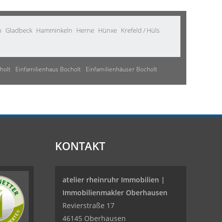
n
Gladbeck
Hamminkeln
Herne
Hünxe
Krefeld / Hüls
holt
Einfamilienhaus Bocholt
Einfamilienhäuser Bocholt
KONTAKT
atelier rheinruhr Immobilien |
Immobilienmakler Oberhausen
Revierstraße 17
46145 Oberhausen