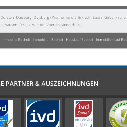
Dorsten
Duisburg
Duisburg / Wanheimerort
Erkrath
Essen
Gelsenkirche
berhausen
Reken
Voerde
Voerde (Niederrhein)
Immobilie Bocholt
Immobilien Bocholt
Hauskauf Bocholt
Immobilienkauf Boc
E PARTNER & AUSZEICHNUNGEN