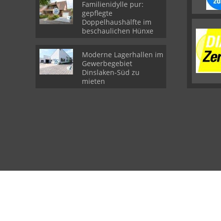
Familienidylle pur:
gepflegte
Doppelhaushälfte im
beschaulichen Hünxe
Moderne Lagerhallen im
Gewerbegebiet
Dinslaken-Süd zu
mieten
© atelier rheinruhr Immobilien GmbH