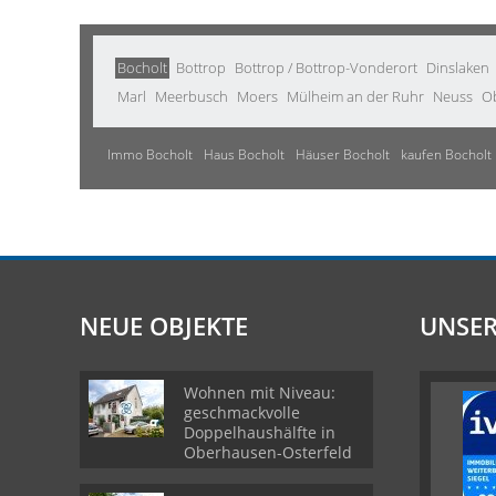
Bocholt
Bottrop
Bottrop / Bottrop-Vonderort
Dinslaken
Marl
Meerbusch
Moers
Mülheim an der Ruhr
Neuss
O
Immo Bocholt
Haus Bocholt
Häuser Bocholt
kaufen Bocholt
NEUE OBJEKTE
UNSER
Wohnen mit Niveau:
geschmackvolle
Doppelhaushälfte in
Oberhausen-Osterfeld