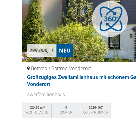
NEU
299.000,- €
Bottrop / Bottrop-Vonderort
Großzügiges Zweifamilienhaus mit schönem Gar
Vonderort
Zweifamilienhaus
120,20 m²
9
2026-167
WOHNFLÄCHE
ZIMMER
OBJEKTNUMMER