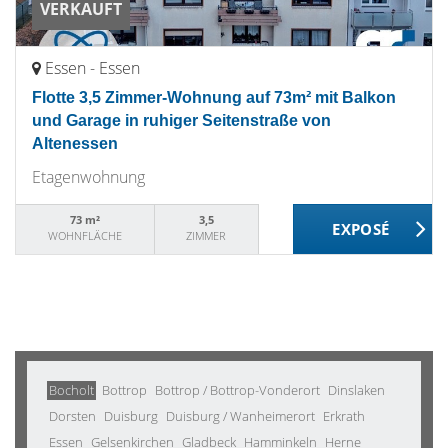
VERKAUFT
Essen - Essen
Flotte 3,5 Zimmer-Wohnung auf 73m² mit Balkon
und Garage in ruhiger Seitenstraße von
Altenessen
Etagenwohnung
73 m²
3,5
WOHNFLÄCHE
ZIMMER
Bocholt
Bottrop
Bottrop / Bottrop-Vonderort
Dinslaken
Dorsten
Duisburg
Duisburg / Wanheimerort
Erkrath
Essen
Gelsenkirchen
Gladbeck
Hamminkeln
Herne