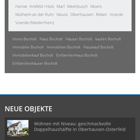
Hünxe
Krefeld / Hüls
Marl
Meerbusch
Moers
Mülheim an der Ruhr
Neuss
Oberhausen
Reken
Voerde
Voerde (Niederrhein)
Immo Bocholt
Haus Bocholt
Häuser Bocholt
kaufen Bocholt
Immobilie Bocholt
Immobilien Bocholt
Hauskauf Bocholt
Immobilienkauf Bocholt
Einfamilienhaus Bocholt
Einfamilienhäuser Bocholt
NEUE OBJEKTE
Wohnen mit Niveau: geschmackvolle
Doppelhaushälfte in Oberhausen-Osterfeld