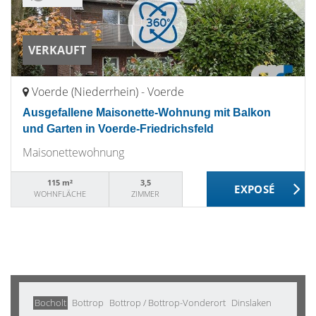
VERKAUFT
Voerde (Niederrhein) - Voerde
Ausgefallene Maisonette-Wohnung mit Balkon
und Garten in Voerde-Friedrichsfeld
Maisonettewohnung
115 m²
3,5
WOHNFLÄCHE
ZIMMER
Bocholt
Bottrop
Bottrop / Bottrop-Vonderort
Dinslaken