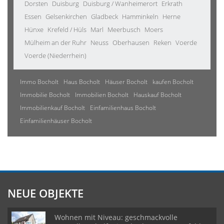
Dorsten
Duisburg
Duisburg / Wanheimerort
Erkrath
Essen
Gelsenkirchen
Gladbeck
Hamminkeln
Herne
Hünxe
Krefeld / Hüls
Marl
Meerbusch
Moers
Mülheim an der Ruhr
Neuss
Oberhausen
Reken
Voerde
Voerde (Niederrhein)
Immo Bocholt
Haus Bocholt
Häuser Bocholt
kaufen Bocholt
Immobilie Bocholt
Immobilien Bocholt
Hauskauf Bocholt
Immobilienkauf Bocholt
Einfamilienhaus Bocholt
Einfamilienhäuser Bocholt
NEUE OBJEKTE
Wohnen mit Niveau: geschmackvolle