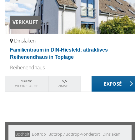
VERKAUFT
Dinslaken
Familientraum in DIN-Hiesfeld: attraktives
Reihenendhaus in Toplage
Reihenendhaus
130 m²
5,5
WOHNFLÄCHE
ZIMMER
Bocholt
Bottrop
Bottrop / Bottrop-Vonderort
Dinslaken