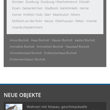
Dorsten
Duisburg
Duisburg / Wanheimerort
Erkrath
Essen
Gelsenkirchen
Gladbeck
Hamminkeln
Herne
Hünxe
Krefeld / Hüls
Marl
Meerbusch
Moers
Mülheim an der Ruhr
Neuss
Oberhausen
Reken
Voerde
Voerde (Niederrhein)
Immo Bocholt
Haus Bocholt
Häuser Bocholt
kaufen Bocholt
Immobilie Bocholt
Immobilien Bocholt
Hauskauf Bocholt
Immobilienkauf Bocholt
Einfamilienhaus Bocholt
Einfamilienhäuser Bocholt
NEUE OBJEKTE
Wohnen mit Niveau: geschmackvolle